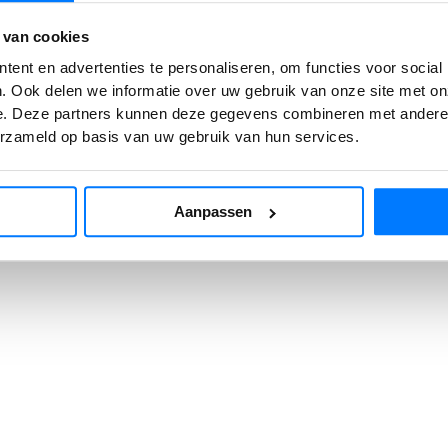
 van cookies
tion has occurred while loading
www.datamotive.digital
(see the
b
ent en advertenties te personaliseren, om functies voor social
. Ook delen we informatie over uw gebruik van onze site met on
e. Deze partners kunnen deze gegevens combineren met andere i
erzameld op basis van uw gebruik van hun services.
Aanpassen